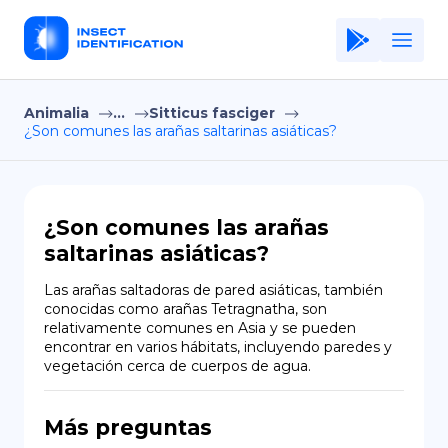
Animalia
...
Sitticus fasciger
Home
¿Son comunes las arañas saltarinas asiáticas?
Application
Terms of Use
¿Son comunes las arañas
Privacy Policy
saltarinas asiáticas?
ES
Las arañas saltadoras de pared asiáticas, también 
conocidas como arañas Tetragnatha, son 
Copiright © Niro ID
relativamente comunes en Asia y se pueden 
encontrar en varios hábitats, incluyendo paredes y 
vegetación cerca de cuerpos de agua.
EN
Más preguntas
FR