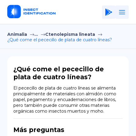
Animalia
...
Ctenolepisma lineata
Home
¿Qué come el pececillo de plata de cuatro líneas?
Application
Terms of Use
¿Qué come el pececillo de
Privacy Policy
plata de cuatro líneas?
ES
El pececillo de plata de cuatro líneas se alimenta 
principalmente de materiales con almidón como 
Copiright © Niro ID
papel, pegamento y encuadernaciones de libros, 
pero también puede consumir otras materias 
orgánicas como insectos muertos y moho.
EN
Más preguntas
FR