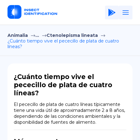
Animalia
...
Ctenolepisma lineata
Home
¿Cuánto tiempo vive el pececillo de plata de cuatro
líneas?
Application
Terms of Use
Privacy Policy
¿Cuánto tiempo vive el
pececillo de plata de cuatro
ES
líneas?
Copiright © Niro ID
El pececillo de plata de cuatro líneas típicamente 
tiene una vida útil de aproximadamente 2 a 8 años, 
EN
dependiendo de las condiciones ambientales y la 
disponibilidad de fuentes de alimento.
FR