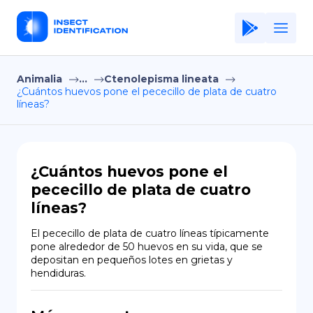
Animalia
...
Ctenolepisma lineata
Home
¿Cuántos huevos pone el pececillo de plata de cuatro
líneas?
Application
Terms of Use
Privacy Policy
¿Cuántos huevos pone el
pececillo de plata de cuatro
ES
líneas?
Copiright © Niro ID
El pececillo de plata de cuatro líneas típicamente 
pone alrededor de 50 huevos en su vida, que se 
EN
depositan en pequeños lotes en grietas y 
hendiduras.
FR