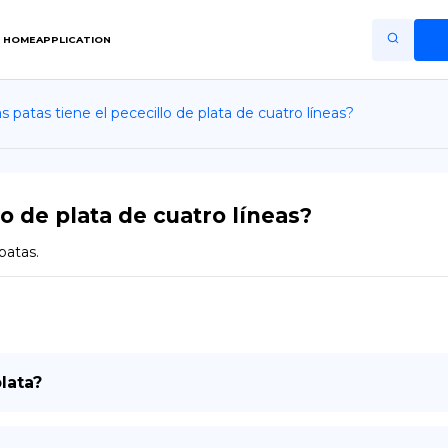
HOME
APPLICATION
 patas tiene el pececillo de plata de cuatro líneas?
Home
Application
Terms of Use
lo de plata de cuatro líneas?
Privacy Policy
patas.
ES
Copiright © Niro ID
EN
plata?
FR