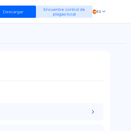
Encuentre control de
Descargar
ES
plagas local
EN
FR
DE