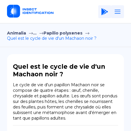
Animalia
...
Papilio polyxenes
Home
Quel est le cycle de vie d'un Machaon noir ?
Application
Terms of Use
Quel est le cycle de vie d'un
Privacy Policy
Machaon noir ?
FR
Le cycle de vie d'un papillon Machaon noir se 
compose de quatre étapes : œuf, chenille, 
Copiright © Niro ID
chrysalide et papillon adulte. Les œufs sont pondus 
sur des plantes hôtes, les chenilles se nourrissent 
des feuilles, puis forment une chrysalide où elles 
EN
subissent une métamorphose avant d'émerger en 
tant que papillons adultes.
ES