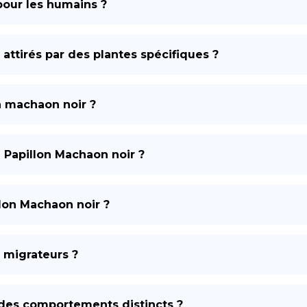
 pour les humains ?
 attirés par des plantes spécifiques ?
n machaon noir ?
le Papillon Machaon noir ?
llon Machaon noir ?
s migrateurs ?
 des comportements distincts ?