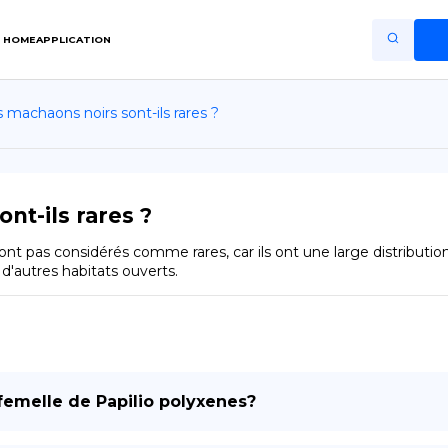
HOME
APPLICATION
s machaons noirs sont-ils rares ?
Home
Application
Terms of Use
nt-ils rares ?
Privacy Policy
ont pas considérés comme rares, car ils ont une large distributio
 d'autres habitats ouverts.
FR
Copiright © Niro ID
EN
emelle de Papilio polyxenes?
ES