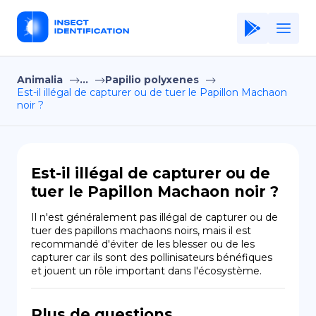
Animalia
...
Papilio polyxenes
Home
Est-il illégal de capturer ou de tuer le Papillon Machaon
noir ?
Application
Terms of Use
Privacy Policy
Est-il illégal de capturer ou de
tuer le Papillon Machaon noir ?
FR
Il n'est généralement pas illégal de capturer ou de 
Copiright © Niro ID
tuer des papillons machaons noirs, mais il est 
recommandé d'éviter de les blesser ou de les 
capturer car ils sont des pollinisateurs bénéfiques 
EN
et jouent un rôle important dans l'écosystème.
ES
Plus de questions