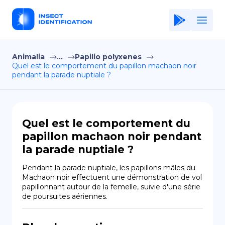
Animalia
...
Papilio polyxenes
Home
Quel est le comportement du papillon machaon noir
pendant la parade nuptiale ?
Application
Terms of Use
Privacy Policy
Quel est le comportement du
papillon machaon noir pendant
FR
la parade nuptiale ?
Copiright © Niro ID
Pendant la parade nuptiale, les papillons mâles du 
Machaon noir effectuent une démonstration de vol 
EN
papillonnant autour de la femelle, suivie d'une série 
de poursuites aériennes.
ES