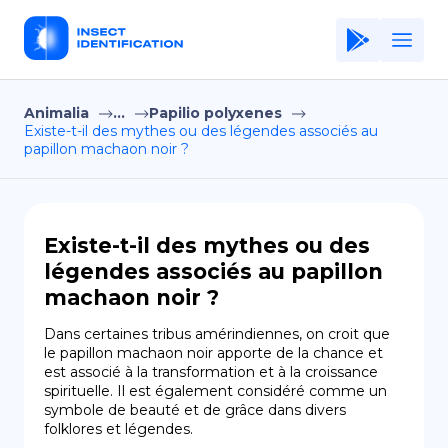
Animalia
...
Papilio polyxenes
Home
Existe-t-il des mythes ou des légendes associés au
papillon machaon noir ?
Application
Terms of Use
Privacy Policy
Existe-t-il des mythes ou des
légendes associés au papillon
FR
machaon noir ?
Copiright © Niro ID
Dans certaines tribus amérindiennes, on croit que 
le papillon machaon noir apporte de la chance et 
EN
est associé à la transformation et à la croissance 
spirituelle. Il est également considéré comme un 
symbole de beauté et de grâce dans divers 
folklores et légendes.
ES