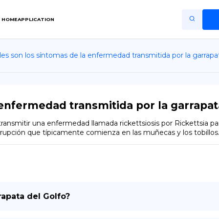
HOME
APPLICATION
les son los síntomas de la enfermedad transmitida por la garrapa
Home
Application
Terms of Use
 enfermedad transmitida por la garrapat
Privacy Policy
transmitir una enfermedad llamada rickettsiosis por Rickettsia p
erupción que típicamente comienza en las muñecas y los tobillos
ES
Copiright © Niro ID
EN
apata del Golfo?
FR