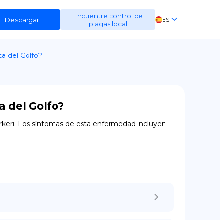
Encuentre control de
Descargar
ES
plagas local
EN
ta del Golfo?
FR
DE
a del Golfo?
arkeri. Los síntomas de esta enfermedad incluyen 
.