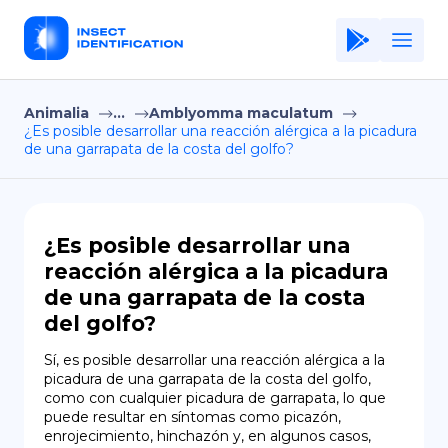
Animalia
...
Amblyomma maculatum
Home
¿Es posible desarrollar una reacción alérgica a la picadura
de una garrapata de la costa del golfo?
Application
Terms of Use
Privacy Policy
¿Es posible desarrollar una
reacción alérgica a la picadura
ES
de una garrapata de la costa
del golfo?
Copiright © Niro ID
Sí, es posible desarrollar una reacción alérgica a la 
EN
picadura de una garrapata de la costa del golfo, 
como con cualquier picadura de garrapata, lo que 
puede resultar en síntomas como picazón, 
FR
enrojecimiento, hinchazón y, en algunos casos, 