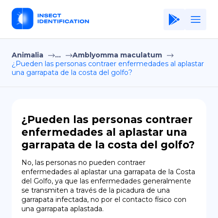
Animalia
...
Amblyomma maculatum
Home
¿Pueden las personas contraer enfermedades al aplastar
una garrapata de la costa del golfo?
Application
Terms of Use
Privacy Policy
¿Pueden las personas contraer
enfermedades al aplastar una
ES
garrapata de la costa del golfo?
Copiright © Niro ID
No, las personas no pueden contraer 
enfermedades al aplastar una garrapata de la Costa 
EN
del Golfo, ya que las enfermedades generalmente 
se transmiten a través de la picadura de una 
garrapata infectada, no por el contacto físico con 
una garrapata aplastada.
FR