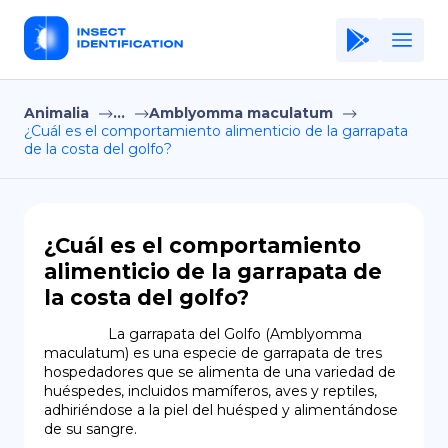
Animalia
...
Amblyomma maculatum
Home
¿Cuál es el comportamiento alimenticio de la garrapata
de la costa del golfo?
Application
Terms of Use
Privacy Policy
¿Cuál es el comportamiento
alimenticio de la garrapata de
ES
la costa del golfo?
Copiright © Niro ID
                La garrapata del Golfo (Amblyomma 
maculatum) es una especie de garrapata de tres 
EN
hospedadores que se alimenta de una variedad de 
huéspedes, incluidos mamíferos, aves y reptiles, 
adhiriéndose a la piel del huésped y alimentándose 
de su sangre.
FR