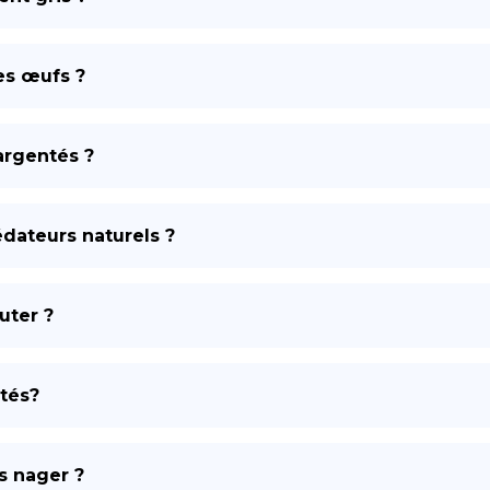
es œufs ?
argentés ?
édateurs naturels ?
uter ?
ntés?
s nager ?