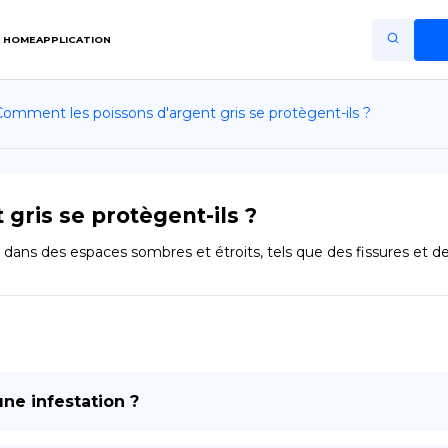
HOME
APPLICATION
Comment les poissons d'argent gris se protègent-ils ?
Home
Application
Terms of Use
gris se protègent-ils ?
Privacy Policy
ans des espaces sombres et étroits, tels que des fissures et de
FR
Copiright © Niro ID
EN
une infestation ?
ES