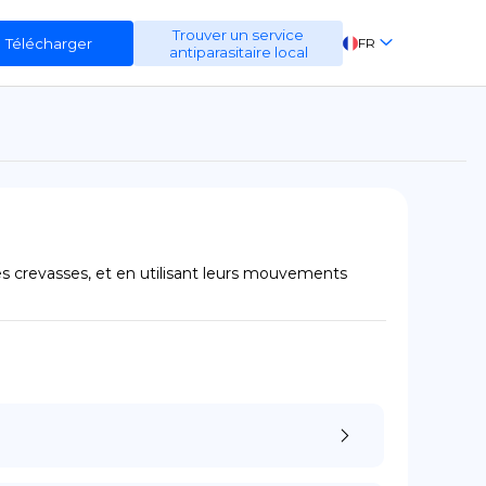
Trouver un service
Télécharger
FR
antiparasitaire local
EN
ES
DE
s crevasses, et en utilisant leurs mouvements 