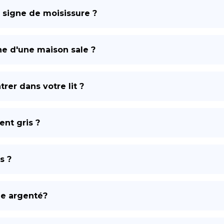
n signe de moisissure ?
DE
ne d'une maison sale ?
rer dans votre lit ?
ent gris ?
s ?
me argenté?