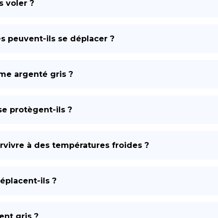
s voler ?
s peuvent-ils se déplacer ?
sme argenté gris ?
e protègent-ils ?
rvivre à des températures froides ?
placent-ils ?
ent gris ?