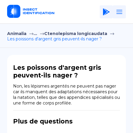
Animalia
...
Ctenolepisma longicaudata
Home
Les poissons d'argent gris peuvent-ils nager ?
Application
Terms of Use
Les poissons d'argent gris
Privacy Policy
peuvent-ils nager ?
FR
Non, les lépismes argentés ne peuvent pas nager 
car ils manquent des adaptations nécessaires pour 
Copiright © Niro ID
la natation, telles que des appendices spécialisés ou 
une forme de corps profilée.
EN
Plus de questions
ES