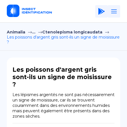
Animalia
...
Ctenolepisma longicaudata
Home
Les poissons d'argent gris sont-ils un signe de moisissure
?
Application
Terms of Use
Privacy Policy
Les poissons d'argent gris
sont-ils un signe de moisissure
FR
?
Copiright © Niro ID
Les lépismes argentés ne sont pas nécessairement 
un signe de moisissure, car ils se trouvent 
EN
couramment dans des environnements humides 
mais peuvent également être présents dans des 
zones sèches.
ES