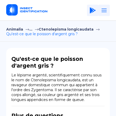
Animalia
...
Ctenolepisma longicaudata
Home
Qu'est-ce que le poisson d'argent gris ?
Application
Terms of Use
Qu'est-ce que le poisson
Privacy Policy
d'argent gris ?
FR
Le lépisme argenté, scientifiquement connu sous 
le nom de Ctenolepisma longicaudata, est un 
Copiright © Niro ID
ravageur domestique commun qui appartient à 
l'ordre des Zygentoma. Il se caractérise par son 
corps allongé, sa couleur gris argenté et ses trois 
EN
longues appendices en forme de queue.
ES
Plus de questions