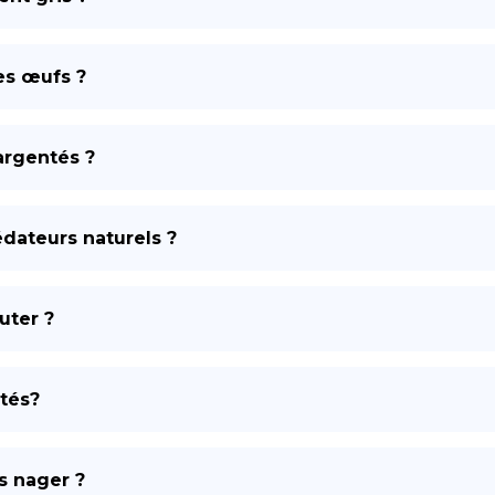
es œufs ?
argentés ?
édateurs naturels ?
uter ?
ntés?
s nager ?