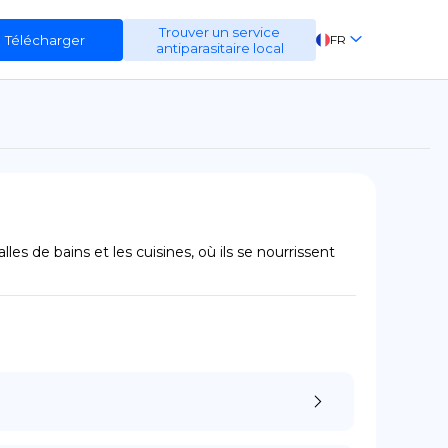
Trouver un service
Télécharger
FR
antiparasitaire local
EN
ES
DE
 de bains et les cuisines, où ils se nourrissent 