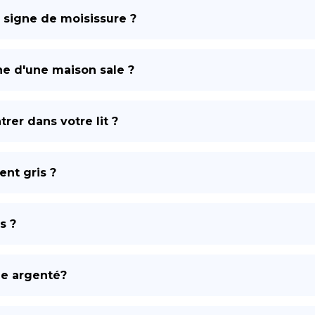
n signe de moisissure ?
DE
ne d'une maison sale ?
rer dans votre lit ?
ent gris ?
s ?
me argenté?