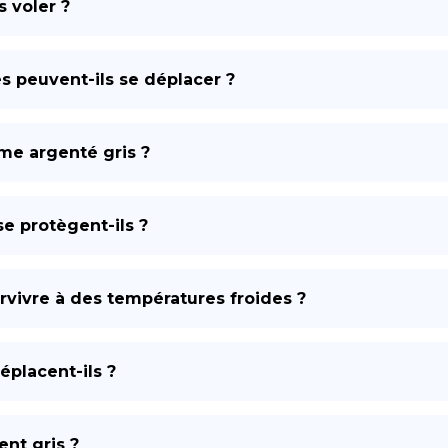
s voler ?
s peuvent-ils se déplacer ?
sme argenté gris ?
e protègent-ils ?
rvivre à des températures froides ?
placent-ils ?
ent gris ?