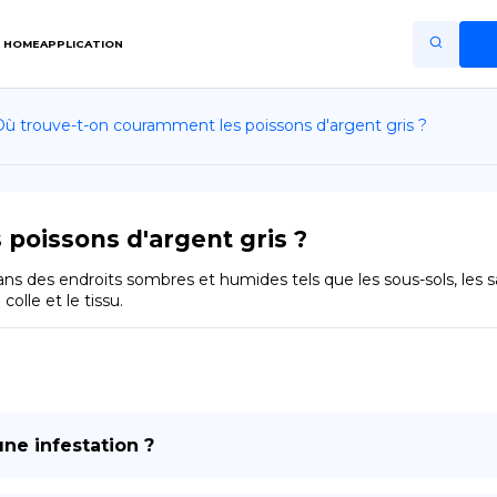
HOME
APPLICATION
Où trouve-t-on couramment les poissons d'argent gris ?
Home
Application
Terms of Use
poissons d'argent gris ?
Privacy Policy
es endroits sombres et humides tels que les sous-sols, les salles
olle et le tissu.
FR
Copiright © Niro ID
EN
une infestation ?
ES