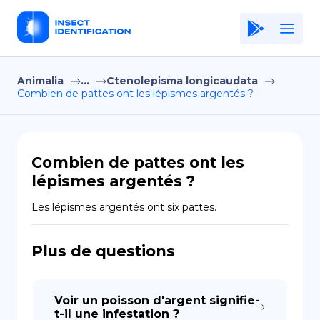
Animalia
...
Ctenolepisma longicaudata
Home
Combien de pattes ont les lépismes argentés ?
Application
Terms of Use
Combien de pattes ont les
Privacy Policy
lépismes argentés ?
FR
Les lépismes argentés ont six pattes.
Copiright © Niro ID
Plus de questions
EN
Voir un poisson d'argent signifie-
ES
t-il une infestation ?