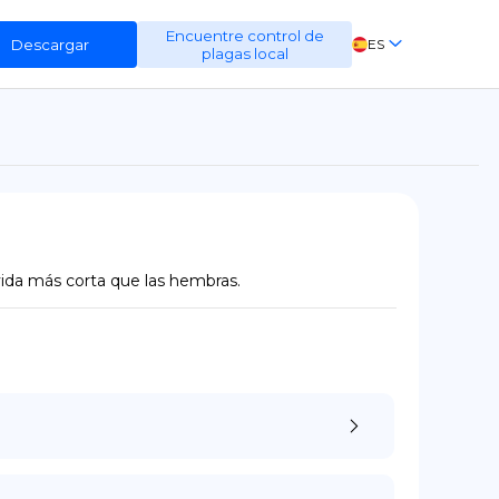
Encuentre control de
Descargar
ES
plagas local
EN
FR
DE
vida más corta que las hembras.