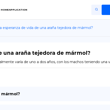
HOME
APPLICATION
la esperanza de vida de una araña tejedora de mármol?
Home
Application
Terms of Use
de una araña tejedora de mármol?
Privacy Policy
ralmente varía de uno a dos años, con los machos teniendo una 
ES
Copiright © Niro ID
EN
e mármol?
FR