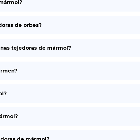
 mármol?
DE
doras de orbes?
añas tejedoras de mármol?
ermen?
ol?
mármol?
jedoras de mármol?