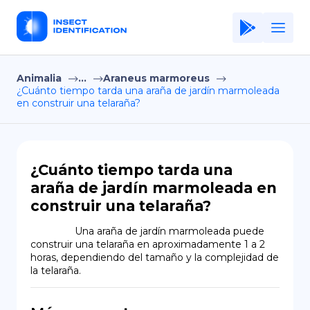
Animalia
...
Araneus marmoreus
Home
¿Cuánto tiempo tarda una araña de jardín marmoleada
en construir una telaraña?
Application
Terms of Use
Privacy Policy
¿Cuánto tiempo tarda una
araña de jardín marmoleada en
ES
construir una telaraña?
Copiright © Niro ID
                Una araña de jardín marmoleada puede 
construir una telaraña en aproximadamente 1 a 2 
EN
horas, dependiendo del tamaño y la complejidad de 
la telaraña.
FR