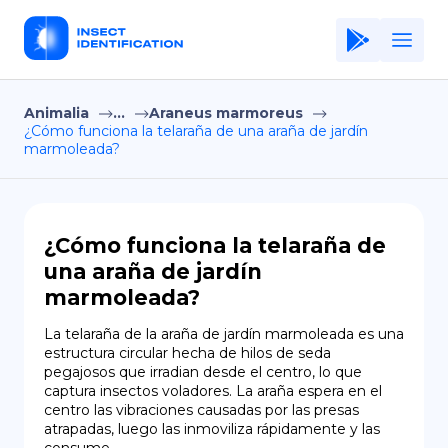
Animalia
...
Araneus marmoreus
Home
¿Cómo funciona la telaraña de una araña de jardín
marmoleada?
Application
Terms of Use
Privacy Policy
¿Cómo funciona la telaraña de
una araña de jardín
ES
marmoleada?
Copiright © Niro ID
La telaraña de la araña de jardín marmoleada es una 
estructura circular hecha de hilos de seda 
EN
pegajosos que irradian desde el centro, lo que 
captura insectos voladores. La araña espera en el 
centro las vibraciones causadas por las presas 
atrapadas, luego las inmoviliza rápidamente y las 
FR