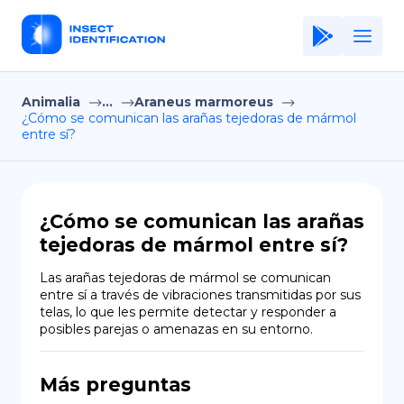
Animalia
...
Araneus marmoreus
Home
¿Cómo se comunican las arañas tejedoras de mármol
entre sí?
Application
Terms of Use
Privacy Policy
¿Cómo se comunican las arañas
tejedoras de mármol entre sí?
ES
Las arañas tejedoras de mármol se comunican 
Copiright © Niro ID
entre sí a través de vibraciones transmitidas por sus 
telas, lo que les permite detectar y responder a 
posibles parejas o amenazas en su entorno.
EN
Más preguntas
FR