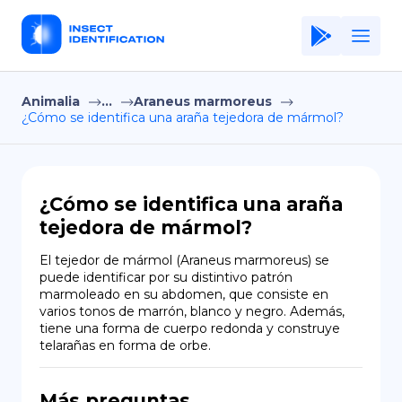
Animalia
...
Araneus marmoreus
Home
¿Cómo se identifica una araña tejedora de mármol?
Application
Terms of Use
¿Cómo se identifica una araña
Privacy Policy
tejedora de mármol?
ES
El tejedor de mármol (Araneus marmoreus) se 
puede identificar por su distintivo patrón 
Copiright © Niro ID
marmoleado en su abdomen, que consiste en 
varios tonos de marrón, blanco y negro. Además, 
tiene una forma de cuerpo redonda y construye 
EN
telarañas en forma de orbe.
FR
Más preguntas