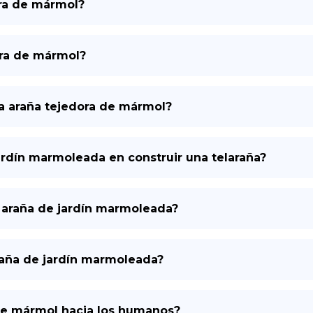
ora de mármol?
ora de mármol?
na araña tejedora de mármol?
ardín marmoleada en construir una telaraña?
a araña de jardín marmoleada?
raña de jardín marmoleada?
 de mármol hacia los humanos?