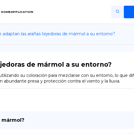
HOME
APPLICATION
 adaptan las arañas tejedoras de mármol a su entorno?
Home
Application
Terms of Use
ejedoras de mármol a su entorno?
Privacy Policy
ilizando su coloración para mezclarse con su entorno, lo que difi
abundante presa y protección contra el viento y la lluvia.
ES
Copiright © Niro ID
EN
e mármol?
FR