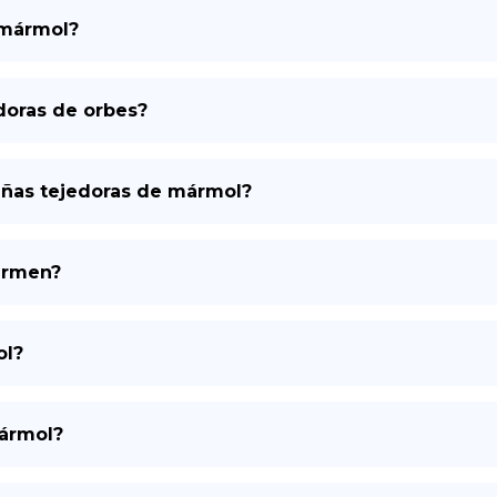
 mármol?
DE
doras de orbes?
añas tejedoras de mármol?
ermen?
ol?
mármol?