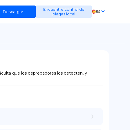
Encuentre control de
Descargar
ES
plagas local
EN
FR
DE
culta que los depredadores los detecten, y 