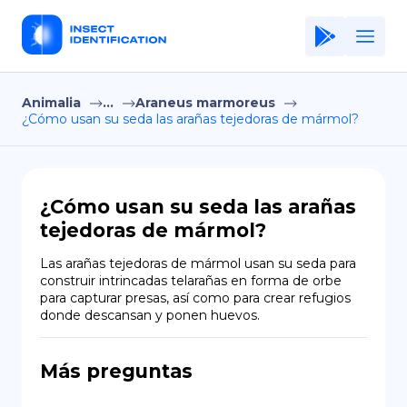
Animalia
...
Araneus marmoreus
Home
¿Cómo usan su seda las arañas tejedoras de mármol?
Application
Terms of Use
¿Cómo usan su seda las arañas
Privacy Policy
tejedoras de mármol?
ES
Las arañas tejedoras de mármol usan su seda para 
construir intrincadas telarañas en forma de orbe 
Copiright © Niro ID
para capturar presas, así como para crear refugios 
donde descansan y ponen huevos.
EN
Más preguntas
FR