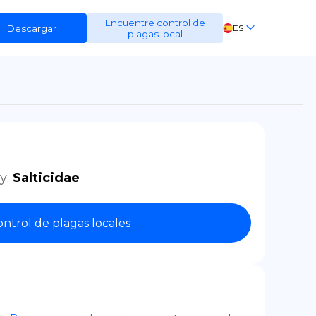
Encuentre control de
Descargar
ES
plagas local
EN
FR
DE
y
:
Salticidae
ntrol de plagas locales