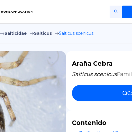
HOME
APPLICATION
Salticidae
Salticus
Salticus scenicus
Home
Application
Terms of Use
Araña Cebra
Privacy Policy
Salticus scenicus
Famil
ES
Co
Copiright © Niro ID
EN
Contenido
FR