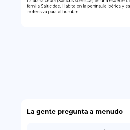
La araña cebra (Salticus scenicus) es una especie d
familia Salticidae. Habita en la península ibérica y 
inofensiva para el hombre.
La gente pregunta a menudo