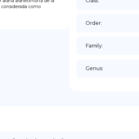
Class
:
e araña araneomorfa de la 
es considerada como 
Order
:
Family
:
Genus
: