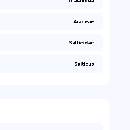
Arachnida
Araneae
Salticidae
Salticus