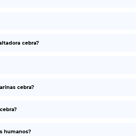
ltadora cebra?
arinas cebra?
 cebra?
los humanos?