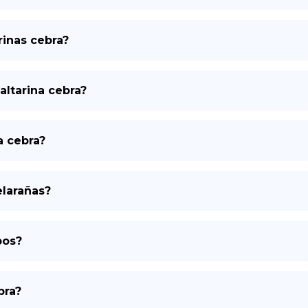
rinas cebra?
ltarina cebra?
a cebra?
elarañas?
pos?
bra?