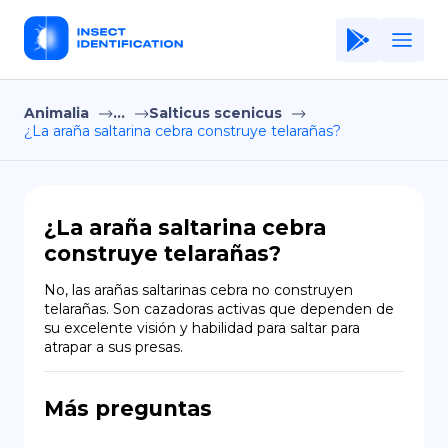
Animalia
...
Salticus scenicus
Home
¿La araña saltarina cebra construye telarañas?
Application
Terms of Use
¿La araña saltarina cebra
Privacy Policy
construye telarañas?
ES
No, las arañas saltarinas cebra no construyen 
telarañas. Son cazadoras activas que dependen de 
Copiright © Niro ID
su excelente visión y habilidad para saltar para 
atrapar a sus presas.
EN
Más preguntas
FR