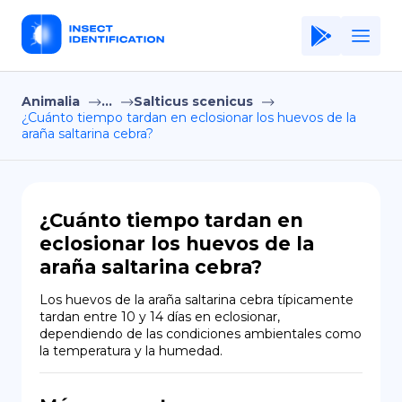
Animalia
...
Salticus scenicus
Home
¿Cuánto tiempo tardan en eclosionar los huevos de la
araña saltarina cebra?
Application
Terms of Use
Privacy Policy
¿Cuánto tiempo tardan en
eclosionar los huevos de la
ES
araña saltarina cebra?
Copiright © Niro ID
Los huevos de la araña saltarina cebra típicamente 
tardan entre 10 y 14 días en eclosionar, 
EN
dependiendo de las condiciones ambientales como 
la temperatura y la humedad.
FR