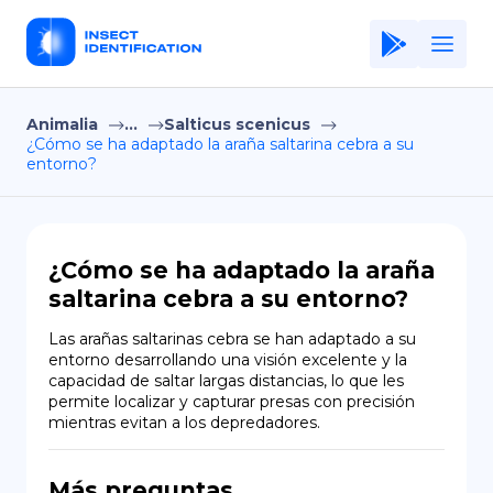
Animalia
...
Salticus scenicus
Home
¿Cómo se ha adaptado la araña saltarina cebra a su
entorno?
Application
Terms of Use
Privacy Policy
¿Cómo se ha adaptado la araña
saltarina cebra a su entorno?
ES
Las arañas saltarinas cebra se han adaptado a su 
Copiright © Niro ID
entorno desarrollando una visión excelente y la 
capacidad de saltar largas distancias, lo que les 
permite localizar y capturar presas con precisión 
EN
mientras evitan a los depredadores.
FR
Más preguntas