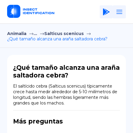
Animalia
...
Salticus scenicus
Home
¿Qué tamaño alcanza una araña saltadora cebra?
Application
Terms of Use
¿Qué tamaño alcanza una araña
Privacy Policy
saltadora cebra?
ES
El saltícido cebra (Salticus scenicus) típicamente 
crece hasta medir alrededor de 5-10 milímetros de 
Copiright © Niro ID
longitud, siendo las hembras ligeramente más 
grandes que los machos.
EN
Más preguntas
FR