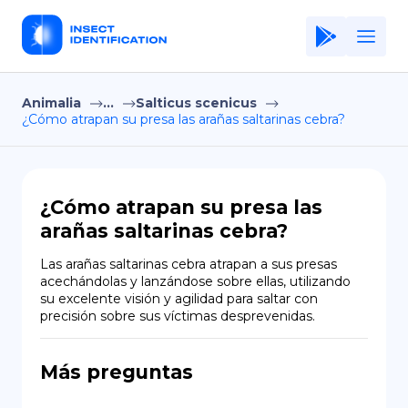
Animalia
...
Salticus scenicus
Home
¿Cómo atrapan su presa las arañas saltarinas cebra?
Application
Terms of Use
¿Cómo atrapan su presa las
Privacy Policy
arañas saltarinas cebra?
ES
Las arañas saltarinas cebra atrapan a sus presas 
acechándolas y lanzándose sobre ellas, utilizando 
Copiright © Niro ID
su excelente visión y agilidad para saltar con 
precisión sobre sus víctimas desprevenidas.
EN
Más preguntas
FR